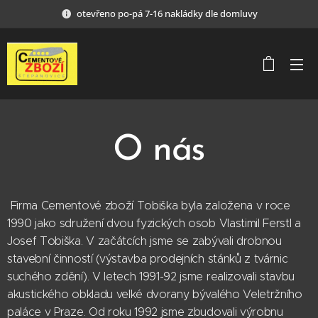
otevřeno po-pá 7-16 nakládky dle domluvy
O nás
Firma Cementové zboží Tobiška byla založena v roce
1990 jako sdružení dvou fyzických osob Vlastimil Ferstl a
Josef Tobiška. V začátcích jsme se zabývali drobnou
stavební činností (výstavba prodejních stánků z tvárnic
suchého zdění). V letech 1991-92 jsme realizovali stavbu
akustického obkladu velké dvorany bývalého Veletržního
paláce v Praze. Od roku 1992 jsme zbudovali výrobnu