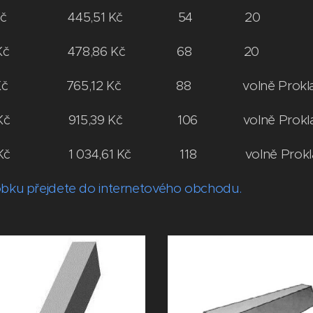
368,19 Kč 445,51 Kč 54 20
395,75 Kč 478,86 Kč 68 20 Př
2,33 Kč 765,12 Kč 88 volně Prokl
6,52 Kč 915,39 Kč 106 volně Prokla
,05 Kč 1 034,61 Kč 118 volně Prokl
obku přejdete do internetového obchodu.