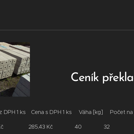
Ceník překl
z DPH 1 ks Cena s DPH 1 ks Váha [kg] Počet n
35,89 Kč 285,43 Kč 40 32