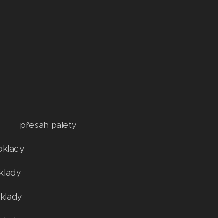
sah palety
lady
ady
lady