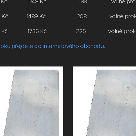
031,40 Kč 1248 Kč 188 volně prok
230,57 Kč 1489 Kč 208 volně prok
30,71 Kč 1736 Kč 225 volně prokl
obku přejdete do internetového obchodu.