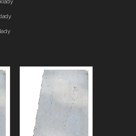
lady
lady
ady