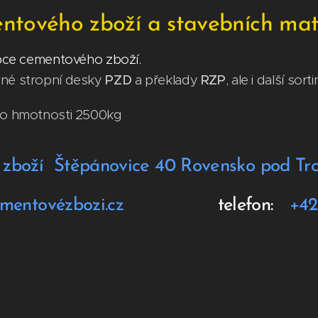
ntového zboží a stavebních mat
obce cementového zboží.
né stropní desky
PZD
a překlady
RZP
, ale i další sor
do hmotnosti 2500kg
zboží Štěpánovice 40 Rovensko pod Tr
@cementovézbozi.cz
telefon:
+420