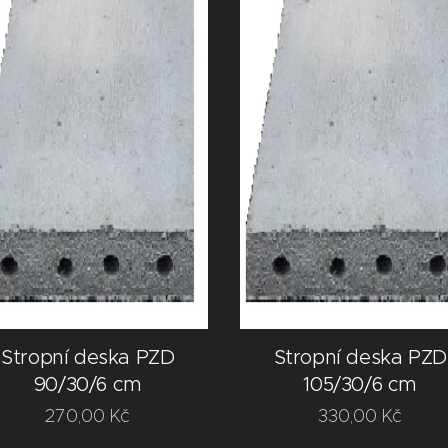
Stropní deska PZD
Stropní deska PZD
90/30/6 cm
105/30/6 cm
270,00
Kč
330,00
Kč