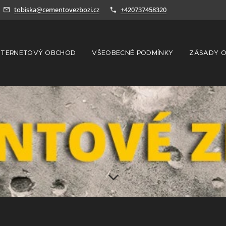
tobiska@cementovezbozi.cz
+420737458320
NTERNETOVÝ OBCHOD
VŠEOBECNÉ PODMÍNKY
ZÁSADY O