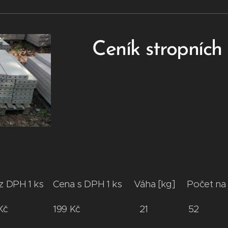
Ceník stropníc
z DPH 1 ks Cena s DPH 1 ks Váha [kg] Počet n
164,46 Kč 199 Kč 21 52