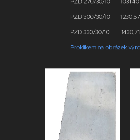
PZD 270/30/10 1
PZD 300/30/10 1
PZD 330/30/10 14
Proklikem na obrázek výr