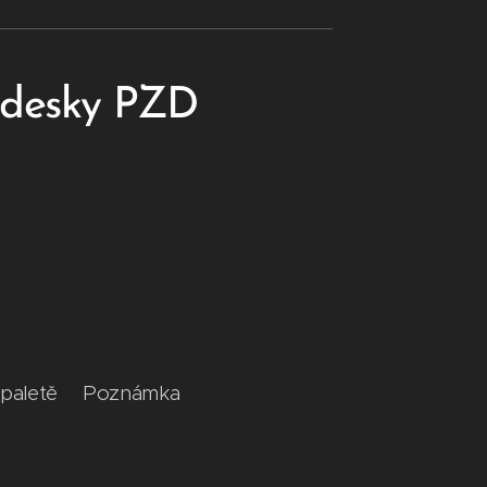
h desky PZD
a paletě Poznámka