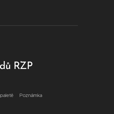
adů RZP
a paletě Poznámka