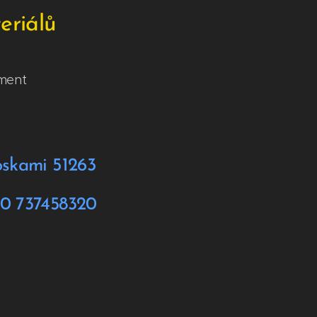
eriálů
timent
oskami 51263
 737458320