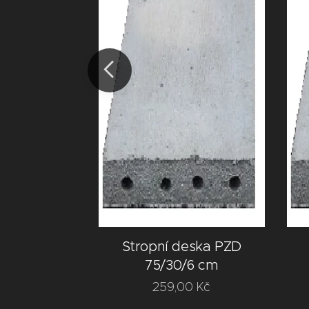
eska PZD
Stropní deska PZD
/6 cm
75/30/6 cm
0
Kč
259,00
Kč