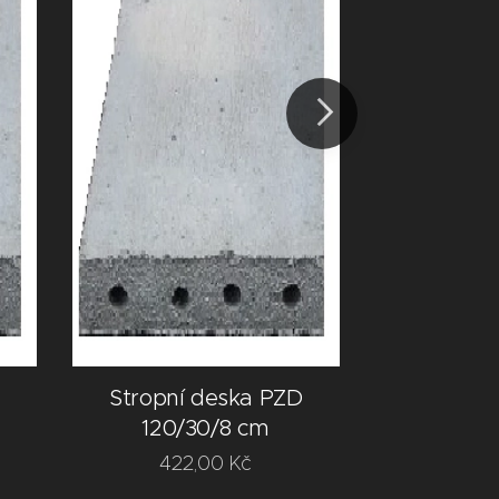
Stropní
Stropní deska PZD
120/
120/30/8 cm
361
422,00
Kč