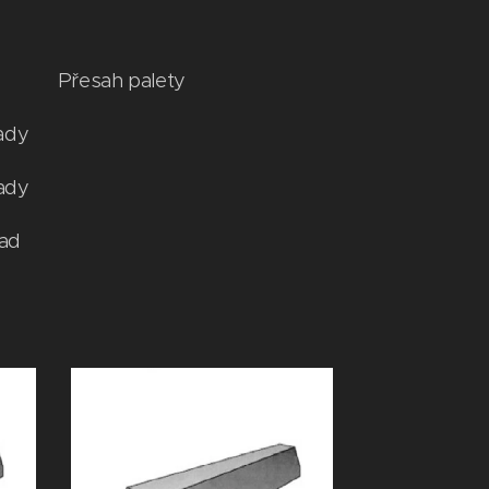
esah palety
ady
dy
ad