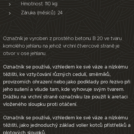
Hmotnost: 110 kg
Záruka (měsíců): 24
Označník je vyroben z prostého betonu B 20 ve tvaru
komolého jehlanu na jehož vrchní čtvercové straně je
otvor v ose jehlanu.
Označník se používá, vzhledem ke své váze a nízkému
těžišti, ke vztyčování různých cedulí, směrníků,
provizorních ohrazení nebo jako podklady pro řezivo při
jeho sušení a všude tam, kde vyhovuje svým tvarem.
Drážku na vrchní straně označníku lze použít k aretaci
vloženého sloupku proti otáčení.
Označník se používá, vzhledem ke své váze a nízkému
těžišti, jako jednoduchý základ volier kotců přístřešků a
plotových sloupků.