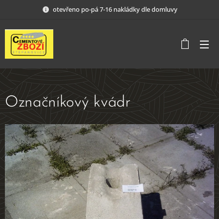
otevřeno po-pá 7-16 nakládky dle domluvy
Označníkový kvádr