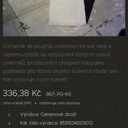
Označník se používá, vzhledem ke své váze a
nízkému těžišti, ke vztyčování různých cedulí,
směrníků, provizorních ohrazení nebo jako
podklady pro řezivo při jeho sušení a všude tam,
kde vyhovuje svým tvarem.
336,38
Kč
367,70
Kč
cena včetně DPH
nezahrnuje cenu dopravy
Výrobce: Cemenové zboží
Kat. číslo výrobce: 8591234005012