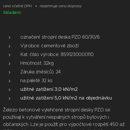
cena včetně DPH
nezahrnuje cenu dopravy
Skladem
označení: stropní deska PZD 60/30/6
Výrobce: cementové zboží
Kat. číslo výrobce: 8591230000110
Hmotnost: 32kg
Záruka (měsíců): 24
na paletě 32 ks
užitné zatížení 3,0 kN/m2
užitné zatížení 5,0 kN/m2 na objednávku
Železo betonové vylehčené stropní desky PZD se
používají k vytváření nespalných stropů bytových i
občanských. Lze je použít pro výpočtové rozpětí 450 až