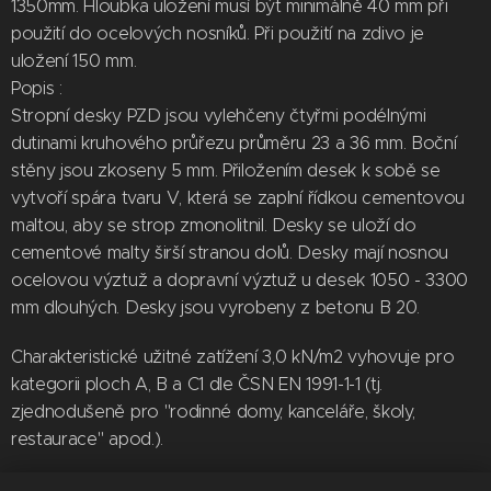
1350mm. Hloubka uložení musí být minimálně 40 mm při
použití do ocelových nosníků. Při použití na zdivo je
uložení 150 mm.
Popis :
Stropní desky PZD jsou vylehčeny čtyřmi podélnými
dutinami kruhového průřezu průměru 23 a 36 mm. Boční
stěny jsou zkoseny 5 mm. Přiložením desek k sobě se
vytvoří spára tvaru V, která se zaplní řídkou cementovou
maltou, aby se strop zmonolitnil. Desky se uloží do
cementové malty širší stranou dolů. Desky mají nosnou
ocelovou výztuž a dopravní výztuž u desek 1050 - 3300
mm dlouhých. Desky jsou vyrobeny z betonu B 20.
Charakteristické užitné zatížení 3,0 kN/m2 vyhovuje pro
kategorii ploch A, B a C1 dle ČSN EN 1991-1-1 (tj.
zjednodušeně pro "rodinné domy, kanceláře, školy,
restaurace" apod.).