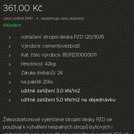
361,00
Kč
cena včetně DPH
nezahrnuje cenu dopravy
Skladem
označení: stropní deska PZD 120/30/6
Výrobce: cementovézboží
Kat. číslo výrobce: 8591230000011
Hmotnost: 42kg
Záruka (měsíců): 24
na paletě 20ks
užitné zatížení 3,0 kN/m2
užitné zatížení 5,0 kN/m2 na objednávku
Železobetonové vylehčené stropní desky PZD se
používají k vytváření nespalných stropů bytových i