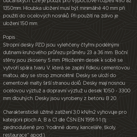
občanských. Lze je použít pro výpočtové rozpětí 450 až
1350mm. Hloubka uložení musí být minimálně 40 mm při
použití do ocelových nosníků. Při použití na zdivo je
uložení 150 mm.
Popis :
Stropní desky PZD jsou vylehčeny čtyřmi podélnými
dutinami kruhového průřezu průměru 23 a 36 mm. Boční
stěny jsou zkoseny 5 mm. Přiložením desek k sobě se
vytvoří spára tvaru V, která se zaplní řídkou cementovou
maltou, aby se strop zmonolitnil. Desky se uloží do
cementové malty širší stranou dolů. Desky mají nosnou
ocelovou výztuž a dopravní výztuž u desek 1050 - 3300
mm dlouhých. Desky jsou vyrobeny z betonu B 20.
Charakteristické užitné zatížení 3,0 kN/m2 vyhovuje pro
kategorii ploch A, B a C1 dle ČSN EN 1991-1-1 (tj.
zjednodušeně pro "rodinné domy, kanceláře, školy,
restaurace" apod.).