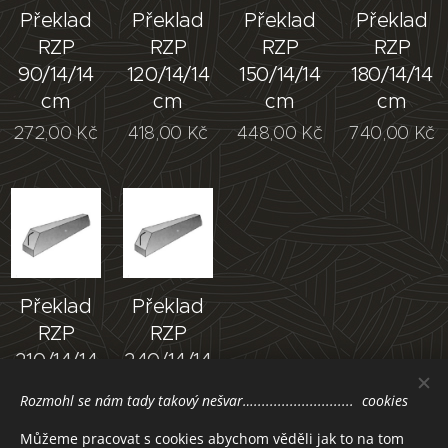
Překlad
Překlad
Překlad
Překlad
RZP
RZP
RZP
RZP
90/14/14
120/14/14
150/14/14
180/14/14
cm
cm
cm
cm
272,00
Kč
418,00
Kč
448,00
Kč
740,00
Kč
Překlad
Překlad
RZP
RZP
210/14/14
240/14/14
cm
cm
Rozmohl se nám tady takový nešvar…......................... cookies
884,00
Kč
998,00
Kč
Můžeme pracovat s cookies abychom věděli jak to na tom